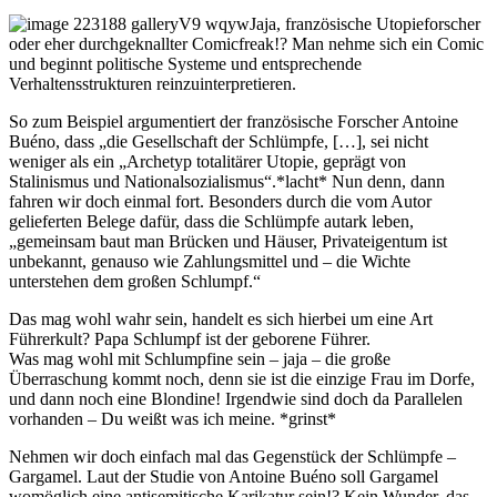
Jaja, französische Utopieforscher
oder eher durchgeknallter Comicfreak!? Man nehme sich ein Comic
und beginnt politische Systeme und entsprechende
Verhaltensstrukturen reinzuinterpretieren.
So zum Beispiel argumentiert der französische Forscher Antoine
Buéno, dass „die Gesellschaft der Schlümpfe, […], sei nicht
weniger als ein „Archetyp totalitärer Utopie, geprägt von
Stalinismus und Nationalsozialismus“.*lacht* Nun denn, dann
fahren wir doch einmal fort. Besonders durch die vom Autor
gelieferten Belege dafür, dass die Schlümpfe autark leben,
„gemeinsam baut man Brücken und Häuser, Privateigentum ist
unbekannt, genauso wie Zahlungsmittel und – die Wichte
unterstehen dem großen Schlumpf.“
Das mag wohl wahr sein, handelt es sich hierbei um eine Art
Führerkult? Papa Schlumpf ist der geborene Führer.
Was mag wohl mit Schlumpfine sein – jaja – die große
Überraschung kommt noch, denn sie ist die einzige Frau im Dorfe,
und dann noch eine Blondine! Irgendwie sind doch da Parallelen
vorhanden – Du weißt was ich meine. *grinst*
Nehmen wir doch einfach mal das Gegenstück der Schlümpfe –
Gargamel. Laut der Studie von Antoine Buéno soll Gargamel
womöglich eine antisemitische Karikatur sein!? Kein Wunder, das