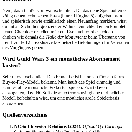
Nein, das ist äußerst unwahrscheinlich. Da das neue Spiel auf einer
völlig neuen technischen Basis (Unreal Engine 5) aufgebaut wird
und spielerisch sowie erzählerisch einen Neuanfang markiert, wirst
du mit an Sicherheit grenzender Wahrscheinlichkeit einen komplett
neuen Charakter erstellen müssen. Eventuell wird es jedoch –
ähnlich wie damals die
Halle der Monumente
beim Übergang von
Teil 1 zu Teil 2 – exklusive kosmetische Belohnungen für Veteranen
des Vorgängers geben.
Wird Guild Wars 3 ein monatliches Abonnement
kosten?
Sehr unwahrscheinlich. Das Franchise ist historisch für sein faires
Buy-to-Play-Modell bekannt. Man kauft das Spiel einmalig und
kann es ohne monatliche Fixkosten spielen. Es ist davon
auszugehen, dass NCSoft dieses extrem zugängliche und beliebte
Modell beibehalten wird, um eine möglichst große Spielerbasis
anzuziehen.
Quellenverzeichnis
NCSoft Investor Relations (2024):
Official Q1 Earnings
Call and Shareholder Meeting Transcript.
(Die