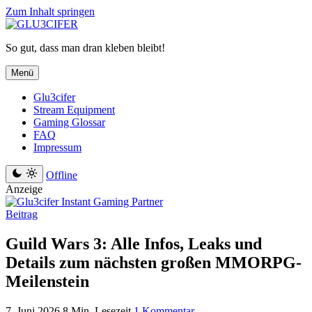
Zum Inhalt springen
So gut, dass man dran kleben bleibt!
Menü
Glu3cifer
Stream Equipment
Gaming Glossar
FAQ
Impressum
Offline
Anzeige
Beitrag
Guild Wars 3: Alle Infos, Leaks und
Details zum nächsten großen MMORPG-
Meilenstein
7. Juni 2026
8 Min. Lesezeit
1 Kommentar