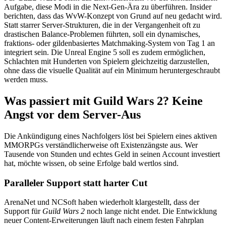
Aufgabe, diese Modi in die Next-Gen-Ära zu überführen. Insider
berichten, dass das WvW-Konzept von Grund auf neu gedacht wird.
Statt starrer Server-Strukturen, die in der Vergangenheit oft zu
drastischen Balance-Problemen führten, soll ein dynamisches,
fraktions- oder gildenbasiertes Matchmaking-System von Tag 1 an
integriert sein. Die Unreal Engine 5 soll es zudem ermöglichen,
Schlachten mit Hunderten von Spielern gleichzeitig darzustellen,
ohne dass die visuelle Qualität auf ein Minimum heruntergeschraubt
werden muss.
Was passiert mit Guild Wars 2? Keine
Angst vor dem Server-Aus
Die Ankündigung eines Nachfolgers löst bei Spielern eines aktiven
MMORPGs verständlicherweise oft Existenzängste aus. Wer
Tausende von Stunden und echtes Geld in seinen Account investiert
hat, möchte wissen, ob seine Erfolge bald wertlos sind.
Paralleler Support statt harter Cut
ArenaNet und NCSoft haben wiederholt klargestellt, dass der
Support für
Guild Wars 2
noch lange nicht endet. Die Entwicklung
neuer Content-Erweiterungen läuft nach einem festen Fahrplan