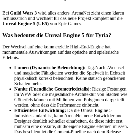
Bei
Guild Wars 3
wird alles anders. ArenaNet zieht einen klaren
Schlussstrich und wechselt für das neue Projekt komplett auf die
Unreal Engine 5 (UE5)
von Epic Games.
Was bedeutet die Unreal Engine 5 für Tyria?
Der Wechsel auf eine kommerzielle High-End-Engine hat
monumentale Auswirkungen auf das optische und spielerische
Erlebnis:
Lumen (Dynamische Beleuchtung):
Tag-Nacht-Wechsel
und magische Fähigkeiten werden die Spielwelt in Echtzeit
physikalisch korrekt beleuchten. Keine statisch gebackenen
Schatten mehr.
Nanite (Unendliche Geometriedetails):
Riesige Festungen
im WvW oder die majestätische Architektur von Städten wie
Götterfels können mit Millionen von Polygonen dargestellt
werden, ohne dass die Performance einbricht.
Effizientere Entwicklung:
Da die Unreal Engine 5
Industriestandard ist, kann ArenaNet neue Entwickler und
Designer deutlich schneller einarbeiten, da diese nicht erst
mühsam eine obskure, studioeigene Engine erlernen müssen.
Das beschleunigt die Content-Pipeline nach dem Release