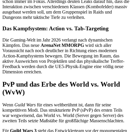
schon immer im Fokus. Allerdings deuten Leaks darauf hin, dass die
Interaktion zwischen verschiedenen Klassen (Kombofelder) massiv
ausgebaut werden soll, um dem Gruppenspiel in Raids und
Dungeons mehr taktische Tiefe zu verleihen.
Das Kampfsystem: Action vs. Tab-Targeting
Die Gaming-Welt im Jahr 2026 verlangt nach dynamischen
Kämpfen. Das neue
ArenaNet MMORPG
wird sich aller
Voraussicht nach noch deutlicher in Richtung eines modernen
Action-Kampfsystems bewegen. Die Bewegung im Raum, das
aktive Ausweichen von Projektilen und das physikalische Treffer-
Feedback werden durch die UE5-Physik-Engine eine völlig neue
Dimension erreichen.
PvP und das Erbe des World vs. World
(WvW)
Wenn
Guild Wars
für eines weltberühmt ist, dann für seine
kompetitiven Modi. Das strukturierte PvP (sPvP) des ersten Teils
war wegweisend, das World vs. World (Server gegen Server) des
zweiten Teils setzte Maßstäbe für großflächige Massenschlachten.
Für
Guild Wars 3
steht das Entwicklerteam vor der monumentalen