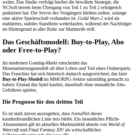
weiter. Das Studio verfolgt hierbei die bewährte Strategie, die
NCSoft bereits beim Übergang von Teil 1 zu Teil 2 erfolgreich
praktiziert hat: Die Server des Vorgängers bleiben online, solange
eine aktive Spielerschaft vorhanden ist.
Guild Wars 2
wird als
etabliertes, stabiles Standbein weiterlaufen, während der Nachfolger
im Hintergrund in aller Ruhe zur Marktreife reift.
Das Geschäftsmodell: Buy-to-Play, Abo
oder Free-to-Play?
Im modernen Gaming-Markt entscheidet das
Monetarisierungsmodell oft über Leben und Tod eines Onlinespiels.
Das Franchise hat sich historisch dadurch ausgezeichnet, das faire
Buy-to-Play-Modell
im MMORPG-Sektor salonfähig gemacht zu
haben: Einmal das Spiel kaufen, dauerhaft ohne monatliche Abo-
Gebühren spielen.
Die Prognose für den dritten Teil
Es ist stark davon auszugehen, dass ArenaNet dieser
kundenfreundlichen Linie treu bleibt. Ein monatliches Pflicht-
Abonnement gilt im aktuellen Marktumfeld abseits von
World of
Warcraft
und
Final Fantasy XIV
als wirtschaftliches