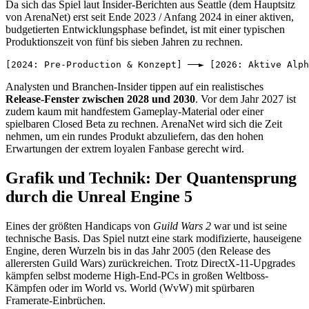
Da sich das Spiel laut Insider-Berichten aus Seattle (dem Hauptsitz
von ArenaNet) erst seit Ende 2023 / Anfang 2024 in einer aktiven,
budgetierten Entwicklungsphase befindet, ist mit einer typischen
Produktionszeit von fünf bis sieben Jahren zu rechnen.
Analysten und Branchen-Insider tippen auf ein realistisches
Release-Fenster zwischen 2028 und 2030
. Vor dem Jahr 2027 ist
zudem kaum mit handfestem Gameplay-Material oder einer
spielbaren Closed Beta zu rechnen. ArenaNet wird sich die Zeit
nehmen, um ein rundes Produkt abzuliefern, das den hohen
Erwartungen der extrem loyalen Fanbase gerecht wird.
Grafik und Technik: Der Quantensprung
durch die Unreal Engine 5
Eines der größten Handicaps von
Guild Wars 2
war und ist seine
technische Basis. Das Spiel nutzt eine stark modifizierte, hauseigene
Engine, deren Wurzeln bis in das Jahr 2005 (den Release des
allerersten Guild Wars) zurückreichen. Trotz DirectX-11-Upgrades
kämpfen selbst moderne High-End-PCs in großen Weltboss-
Kämpfen oder im World vs. World (WvW) mit spürbaren
Framerate-Einbrüchen.