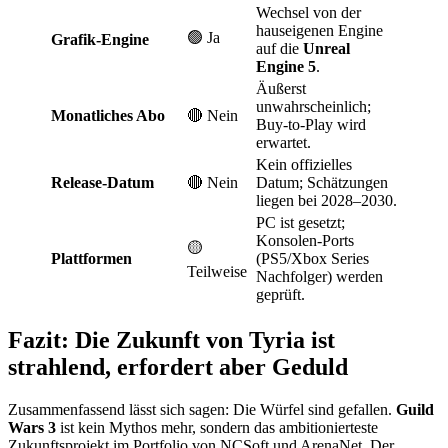
Wechsel von der
hauseigenen Engine
🟢 Ja
Grafik-Engine
auf die
Unreal
Engine 5
.
Äußerst
unwahrscheinlich;
Monatliches Abo
🔴 Nein
Buy-to-Play wird
erwartet.
Kein offizielles
Release-Datum
🔴 Nein
Datum; Schätzungen
liegen bei 2028–2030.
PC ist gesetzt;
Konsolen-Ports
🟡
Plattformen
(PS5/Xbox Series
Teilweise
Nachfolger) werden
geprüft.
Fazit: Die Zukunft von Tyria ist
strahlend, erfordert aber Geduld
Zusammenfassend lässt sich sagen: Die Würfel sind gefallen.
Guild
Wars 3
ist kein Mythos mehr, sondern das ambitionierteste
Zukunftsprojekt im Portfolio von NCSoft und ArenaNet. Der