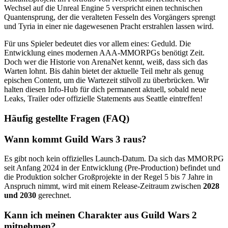
Wechsel auf die Unreal Engine 5 verspricht einen technischen
Quantensprung, der die veralteten Fesseln des Vorgängers sprengt
und Tyria in einer nie dagewesenen Pracht erstrahlen lassen wird.
Für uns Spieler bedeutet dies vor allem eines: Geduld. Die
Entwicklung eines modernen AAA-MMORPGs benötigt Zeit.
Doch wer die Historie von ArenaNet kennt, weiß, dass sich das
Warten lohnt. Bis dahin bietet der aktuelle Teil mehr als genug
epischen Content, um die Wartezeit stilvoll zu überbrücken. Wir
halten diesen Info-Hub für dich permanent aktuell, sobald neue
Leaks, Trailer oder offizielle Statements aus Seattle eintreffen!
Häufig gestellte Fragen (FAQ)
Wann kommt Guild Wars 3 raus?
Es gibt noch kein offizielles Launch-Datum. Da sich das MMORPG
seit Anfang 2024 in der Entwicklung (Pre-Production) befindet und
die Produktion solcher Großprojekte in der Regel 5 bis 7 Jahre in
Anspruch nimmt, wird mit einem Release-Zeitraum zwischen
2028
und 2030
gerechnet.
Kann ich meinen Charakter aus Guild Wars 2
mitnehmen?