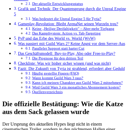
Der aktuelle Entwicklungsstatus
Grafik und Technik: Der Quantensprung durch die Unreal Engine
5
Was bedeutet die Unreal Engine 5 für Tyria?
Gameplay-Revolution: Bleibt ArenaNet seinen Wurzeln treu?
Keine „Heilige Dreifaltigkeit“ – Aber mehr Tiefgang
Das Kampfsystem: Action vs. Tab-Targeting
PvP und das Erbe des World vs. World (WvW)
Was passiert mit Guild Wars 2? Keine Angst vor dem Server-Aus
Paralleler Support statt harter Cut
Das Geschäftsmodell: Buy-to-Play, Abo oder Free-to-Play?
Die Prognose für den dritten Teil
Checkliste: Was wir bisher sicher wissen (und was nicht)
Fazit: Die Zukunft von Tyria ist strahlend, erfordert aber Geduld
Häufig gestellte Fragen (FAQ)
Wann kommt Guild Wars 3 raus?
Kann ich meinen Charakter aus Guild Wars 2 mitnehmen?
Wird Guild Wars 3 ein monatliches Abonnement kosten?
Quellenverzeichnis
Die offizielle Bestätigung: Wie die Katze
aus dem Sack gelassen wurde
Der Ursprung des aktuellen Hypes liegt nicht in einem
cinematischen Trailer, sondern in den nüchternen Hallen einer