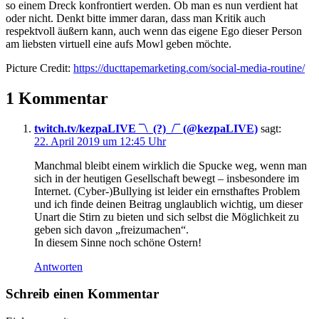
so einem Dreck konfrontiert werden. Ob man es nun verdient hat
oder nicht. Denkt bitte immer daran, dass man Kritik auch
respektvoll äußern kann, auch wenn das eigene Ego dieser Person
am liebsten virtuell eine aufs Mowl geben möchte.
Picture Credit:
https://ducttapemarketing.com/social-media-routine/
1 Kommentar
twitch.tv/kezpaLIVE ¯\_(?)_/¯ (@kezpaLIVE)
sagt:
22. April 2019 um 12:45 Uhr
Manchmal bleibt einem wirklich die Spucke weg, wenn man
sich in der heutigen Gesellschaft bewegt – insbesondere im
Internet. (Cyber-)Bullying ist leider ein ernsthaftes Problem
und ich finde deinen Beitrag unglaublich wichtig, um dieser
Unart die Stirn zu bieten und sich selbst die Möglichkeit zu
geben sich davon „freizumachen“.
In diesem Sinne noch schöne Ostern!
Antworten
Schreib einen Kommentar