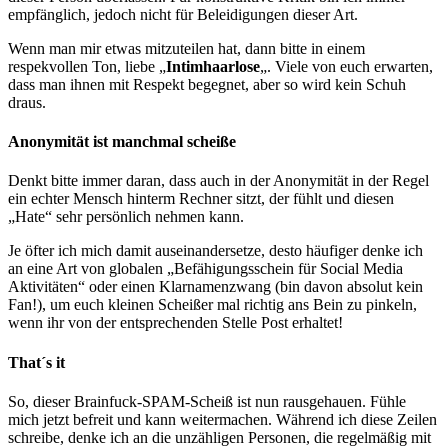
empfänglich, jedoch nicht für Beleidigungen dieser Art.
Wenn man mir etwas mitzuteilen hat, dann bitte in einem
respekvollen Ton, liebe „
Intimhaarlose
„. Viele von euch erwarten,
dass man ihnen mit Respekt begegnet, aber so wird kein Schuh
draus.
Anonymität ist manchmal scheiße
Denkt bitte immer daran, dass auch in der Anonymität in der Regel
ein echter Mensch hinterm Rechner sitzt, der fühlt und diesen
„Hate“ sehr persönlich nehmen kann.
Je öfter ich mich damit auseinandersetze, desto häufiger denke ich
an eine Art von globalen „Befähigungsschein für Social Media
Aktivitäten“ oder einen Klarnamenzwang (bin davon absolut kein
Fan!), um euch kleinen Scheißer mal richtig ans Bein zu pinkeln,
wenn ihr von der entsprechenden Stelle Post erhaltet!
That´s it
So, dieser Brainfuck-SPAM-Scheiß ist nun rausgehauen. Fühle
mich jetzt befreit und kann weitermachen. Während ich diese Zeilen
schreibe, denke ich an die unzähligen Personen, die regelmäßig mit