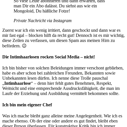
So viele Leute abonnieren und dann erwarten, dass
man Dir ein Abo dalässt. Du siehst aus wie ein
Mongoloid, Du häßliche Fotze!
Private Nachricht via Instagram
Zuerst war ich ein wenig irritiert, dann geschockt und dann war es
mir fast egal – blocken hilft da recht gut! Dennoch ist es mir wichtig,
diese Zeilen zu verfassen, um diesen Spam aus meinen Hirn zu
befördern. 😉
Die Intimhaarlosen rocken Social Media – nicht!
Ich bin bisher von solchen Beleidungen immer verschont geblieben,
habe es aber schon bei zahlreichen Freunden, Bekannten sowie
Unbekannten lesen dürfen. Ich nenne diese Trolle pauschal
„
Intimhaarlose
“ – denn hier fehlt gutes Benehmen, Respekt,
Weitsicht und eine entsprechende Ausdrucksfähigkeit, die man im
Laufe der Erziehung und Ausbildung vermittelt bekommen sollte.
Ich bin mein eigener Chef
Was ich mache bleibt ganz alleine meine Angelegenheit. Wie ich es
mache ebenso. Ob der eine oder andere es gut findet, bleibt eben
dieser Person überlassen. Für konstruktive Kritik bin ich immer