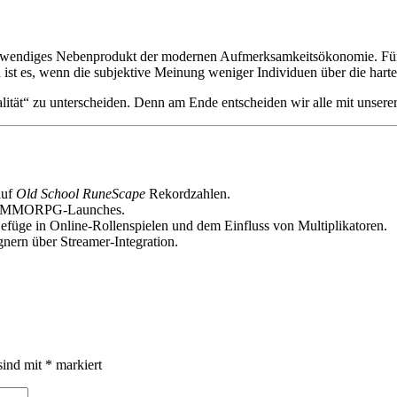
n notwendiges Nebenprodukt der modernen Aufmerksamkeitsökonomie. F
ist es, wenn die subjektive Meinung weniger Individuen über die harte
tät“ zu unterscheiden. Denn am Ende entscheiden wir alle mit unserer 
auf
Old School RuneScape
Rekordzahlen.
bei MMORPG-Launches.
füge in Online-Rollenspielen und dem Einfluss von Multiplikatoren.
nern über Streamer-Integration.
sind mit
*
markiert