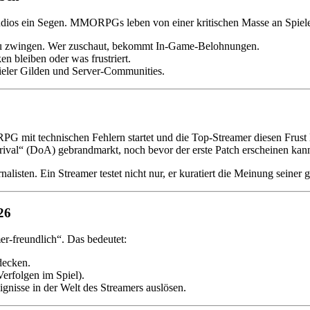
udios ein Segen. MMORPGs leben von einer kritischen Masse an Spiele
n zu zwingen. Wer zuschaut, bekommt In-Game-Belohnungen.
en bleiben oder was frustriert.
vieler Gilden und Server-Communities.
 mit technischen Fehlern startet und die Top-Streamer diesen Frust li
ival“ (DoA) gebrandmarkt, noch bevor der erste Patch erscheinen kan
rnalisten. Ein Streamer testet nicht nur, er kuratiert die Meinung sein
26
r-freundlich“. Das bedeutet:
decken.
erfolgen im Spiel).
gnisse in der Welt des Streamers auslösen.