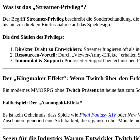
Was ist das „Streamer-Privileg“?
Der Begriff
Streamer-Privileg
beschreibt die Sonderbehandlung, die
bis hin zur direkten Einflussnahme auf das Spieldesign.
Die drei Säulen des Privilegs:
Direkter Draht zu Entwicklern:
Streamer fungieren oft als in
Ressourcen-Vorteil:
Durch „Viewer-Army-Effekte“ erhalten Str
Immunität & Support:
Priorisierter Support bei technischen
Der „Kingmaker-Effekt“: Wenn Twitch über den Erfol
Ein modernes MMORPG ohne
Twitch-Präsenz
ist heute fast zum S
Fallbeispiel: Der „Asmongold-Effekt“
Es ist kein Geheimnis, dass Spiele wie
F
inal Fantasy XIV
oder
New W
Zuschauern generiert eine Sichtbarkeit, die organisch über Monate ni
Segen für die Industrie: Warum Entwickler Twitch li