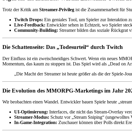
Trotz der Kritik am
Streamer-Privileg
ist die Zusammenarbeit für St
Twitch Drops:
Ein geniales Tool, um Spieler zur Interaktio
Live-Feedback:
Entwickler sehen in Echtzeit, wo Spieler steck
Community-Building:
Streamer bilden das soziale Rückgrat 
Die Schattenseite: Das „Todesurteil“ durch Twitch
Der Einfluss ist ein zweischneidiges Schwert. Wenn ein neues MMORPG
Momentum, das kaum zu stoppen ist. Das Spiel wird als „Dead on Arr
„Die Macht der Streamer ist heute größer als die der Spiele-Jou
Die Evolution des MMORPG-Marketings im Jahr 20
Wir beobachten einen Wandel. Entwickler bauen Spiele heute „streame
UI-Optimierung:
Interfaces, die nicht das Stream-Overlay ver
Streamer-Modus:
Schutz vor „Stream Sniping“ (ungewolltes V
In-Game-Integration:
Zuschauer können über Polls direkt Erei