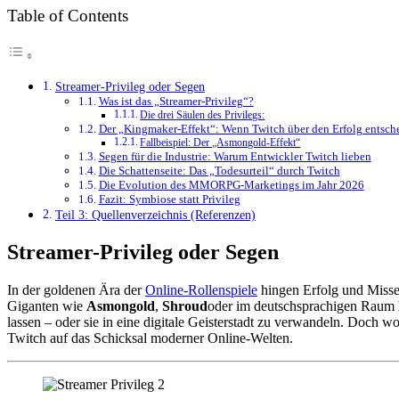
Table of Contents
Streamer-Privileg oder Segen
Was ist das „Streamer-Privileg“?
Die drei Säulen des Privilegs:
Der „Kingmaker-Effekt“: Wenn Twitch über den Erfolg entsch
Fallbeispiel: Der „Asmongold-Effekt“
Segen für die Industrie: Warum Entwickler Twitch lieben
Die Schattenseite: Das „Todesurteil“ durch Twitch
Die Evolution des MMORPG-Marketings im Jahr 2026
Fazit: Symbiose statt Privileg
Teil 3: Quellenverzeichnis (Referenzen)
Streamer-Privileg oder Segen
In der goldenen Ära der
Online-Rollenspiele
hingen Erfolg und Misse
Giganten wie
Asmongold
,
Shroud
oder im deutschsprachigen Raum
lassen – oder sie in eine digitale Geisterstadt zu verwandeln. Doch 
Twitch auf das Schicksal moderner Online-Welten.