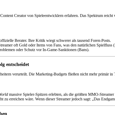
 Content Creator von Spieleentwicklern erfahren. Das Spektrum reicht
offizielle Berater. Ihre Kritik wiegt schwerer als tausend Foren-Posts.
eamer oft Gold oder Items von Fans, was den natürlichen Spielfluss (P
 Problemen oder Schutz vor In-Game-Sanktionen (Bans).
g entscheidet
cheitern verurteilt. Die Marketing-Budgets fließen nicht mehr primär in
orld
massive Spieler-Spitzen erlebten, als die größten MMO-Streamer d
cht zu erreichen wäre. Wenn dieser Streamer jedoch sagt: „Das Endgame 
eben