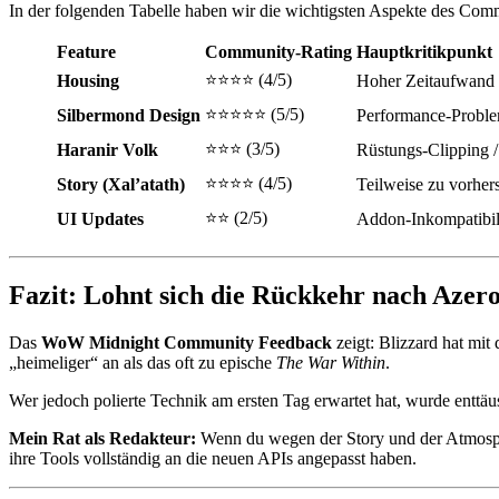
In der folgenden Tabelle haben wir die wichtigsten Aspekte des Co
Feature
Community-Rating
Hauptkritikpunkt
⭐⭐⭐⭐ (4/5)
Housing
Hoher Zeitaufwand 
⭐⭐⭐⭐⭐ (5/5)
Silbermond Design
Performance-Probl
⭐⭐⭐ (3/5)
Haranir Volk
Rüstungs-Clipping 
⭐⭐⭐⭐ (4/5)
Story (Xal’atath)
Teilweise zu vorher
⭐⭐ (2/5)
UI Updates
Addon-Inkompatibili
Fazit: Lohnt sich die Rückkehr nach Azer
Das
WoW Midnight Community Feedback
zeigt: Blizzard hat mit
„heimeliger“ an als das oft zu epische
The War Within
.
Wer jedoch polierte Technik am ersten Tag erwartet hat, wurde enttä
Mein Rat als Redakteur:
Wenn du wegen der Story und der Atmosphär
ihre Tools vollständig an die neuen APIs angepasst haben.