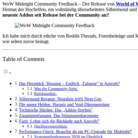
WoW Midnight Community Feedback – Der Release von
World of 
Heimat der Hochelfen, ein vollständig überarbeitetes Silbermond und 
neueste Addon seit Release bei der Community an?
Ich habe mich durch etliche von Reddit-Threads, Forenbeiträge und Met
wie selten zuvor beäugt.
Table of Contents
Das Herzstück: Housing – Endlich „Zuhause“ in Azeroth?
Was die Community liebt:
Kritikpunkte:
Silbermond Revamp: Nostalgie trifft Next-Gen
Die neuen Helden: Haranir und Void-Dämonenjäger
Technische Hürden: Das „Addon-Sterben“
Zusammenfassung: Das Stimmungsbarometer
Fazit: Lohnt sich die Rückkehr nach Azeroth?
Quellenverzeichnis:
Performance-Check: Brauchst du ein PC-Upgrade für Midnight?
Systemanforderungen 2026 im Überblick