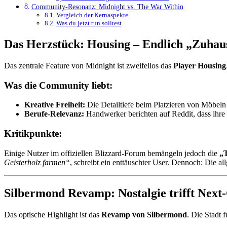
Community-Resonanz: Midnight vs. The War Within
Vergleich der Kernaspekte
Was du jetzt tun solltest
Das Herzstück: Housing – Endlich „Zuhau
Das zentrale Feature von Midnight ist zweifellos das
Player Housing
Was die Community liebt:
Kreative Freiheit:
Die Detailtiefe beim Platzieren von Möbeln 
Berufe-Relevanz:
Handwerker berichten auf Reddit, dass ihre 
Kritikpunkte:
Einige Nutzer im offiziellen Blizzard-Forum bemängeln jedoch die
„
Geisterholz farmen“
, schreibt ein enttäuschter User. Dennoch: Die
Silbermond Revamp: Nostalgie trifft Next
Das optische Highlight ist das
Revamp von Silbermond
. Die Stadt 