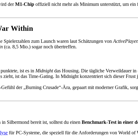
wird der
M1-Chip
offiziell nicht mehr als Minimum unterstützt, um ein 
War Within
Die Spielerzahlen zum Launch waren laut Schätzungen von
ActivePlayer
in
(ca. 8,5 Mio.) sogar noch übertreffen.
punktete, ist es in
Midnight
das Housing. Die tägliche Verweildauer in
zieht, ist das Time-Gating. In Midnight konzentriert sich dieser Frust 
efühl der „Burning Crusade“-Ära, gepaart mit moderner Grafik, sorgt 
in Silbermond bereit ist, solltest du einen
Benchmark-Test in einer 
lyse
für PC-Systeme, die speziell für die Anforderungen von World of W