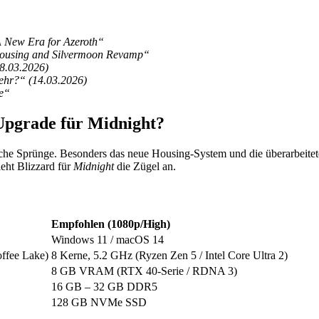
A New Era for Azeroth“
Housing and Silvermoon Revamp“
28.03.2026)
ehr?“ (14.03.2026)
le“
Upgrade für Midnight?
ische Sprünge. Besonders das neue Housing-System und die überarbeite
ieht Blizzard für
Midnight
die Zügel an.
Empfohlen (1080p/High)
Windows 11 / macOS 14
offee Lake)
8 Kerne, 5.2 GHz (Ryzen Zen 5 / Intel Core Ultra 2)
8 GB VRAM (RTX 40-Serie / RDNA 3)
16 GB – 32 GB DDR5
128 GB NVMe SSD