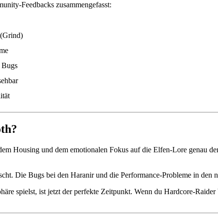
mmunity-Feedbacks zusammengefasst:
(Grind)
eme
/ Bugs
sehbar
tät
oth?
 dem Housing und dem emotionalen Fokus auf die Elfen-Lore genau den r
uscht. Die Bugs bei den Haranir und die Performance-Probleme in den n
e spielst, ist jetzt der perfekte Zeitpunkt. Wenn du Hardcore-Raider 