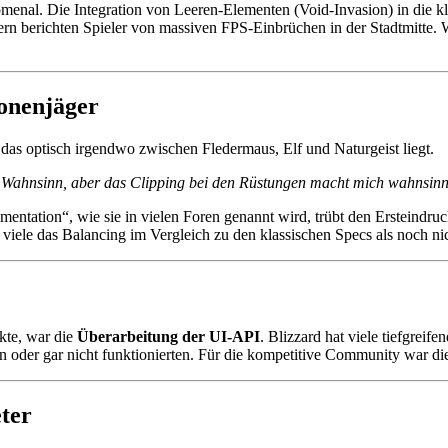
menal. Die Integration von Leeren-Elementen (Void-Invasion) in die kla
rn berichten Spieler von massiven FPS-Einbrüchen in der Stadtmitte. W
onenjäger
 das optisch irgendwo zwischen Fledermaus, Elf und Naturgeist liegt.
r Wahnsinn, aber das Clipping bei den Rüstungen macht mich wahnsinn
lementation“, wie sie in vielen Foren genannt wird, trübt den Ersteindr
iele das Balancing im Vergleich zu den klassischen Specs als noch nic
kte, war die
Überarbeitung der UI-API
. Blizzard hat viele tiefgrei
oder gar nicht funktionierten. Für die kompetitive Community war die
ter