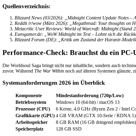
Quellenverzeichnis:
Blizzard News (03/2026): „Midnight Content Update Notes – 
Reddit /r/wow (März 2026): „Megathread: Your thoughts on 
Metacritic User Reviews: World of Warcraft: Midnight (Stand 
Eurogamer.de: „WoW Midnight im Test – Lohnt sich die Rückk
Blizzard Forum (DE): „Kritik am Zustand der Haranir-Model
Performance-Check: Brauchst du ein PC-
Die Worldsoul Saga bringt nicht nur inhaltliche, sondern auch techn
zuvor. Während
The War Within
noch auf älteren Systemen glänzte, z
Systemanforderungen 2026 im Überblick
Komponente
Mindestanforderung (720p/Low)
Betriebssystem
Windows 10 (64-bit) / macOS 13
Prozessor (CPU)
6 Kerne, 4.0 GHz (Ryzen Zen 2 / Intel C
Grafikkarte (GPU)
4 GB VRAM (GTX 10-Serie / RDNA 1)
Arbeitsspeicher
8 GB RAM (16 GB dringend empfohlen)
Speicherplatz
128 GB SSD