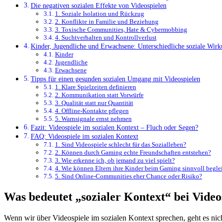
Die negativen sozialen Effekte von Videospielen
1. Soziale Isolation und Rückzug
2. Konflikte in Familie und Beziehung
3. Toxische Communities, Hate & Cybermobbing
4. Suchtverhalten und Kontrollverlust
Kinder, Jugendliche und Erwachsene: Unterschiedliche soziale Wir
Kinder
Jugendliche
Erwachsene
Tipps für einen gesunden sozialen Umgang mit Videospielen
1. Klare Spielzeiten definieren
2. Kommunikation statt Vorwürfe
3. Qualität statt nur Quantität
4. Offline-Kontakte pflegen
5. Warnsignale ernst nehmen
Fazit: Videospiele im sozialen Kontext – Fluch oder Segen?
FAQ: Videospiele im sozialen Kontext
1. Sind Videospiele schlecht für das Sozialleben?
2. Können durch Gaming echte Freundschaften entstehen?
3. Wie erkenne ich, ob jemand zu viel spielt?
4. Wie können Eltern ihre Kinder beim Gaming sinnvoll begle
5. Sind Online-Communities eher Chance oder Risiko?
Was bedeutet „sozialer Kontext“ bei Video
Wenn wir über Videospiele im sozialen Kontext sprechen, geht es nic