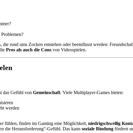
immer?
s Problemen?
, die rund ums Zocken entstehen oder beeinflusst werden: Freundschaf
die
Pros als auch die Cons
von Videospielen.
ielen
st das Gefühl von
Gemeinschaft
. Viele Multiplayer-Games bieten:
nisieren
ebt werden
er fühlen, finden im Gaming eine Möglichkeit,
niedrigschwellig Kont
gen die Herausforderung“-Gefühl. Das kann
soziale Bindung
fördern u