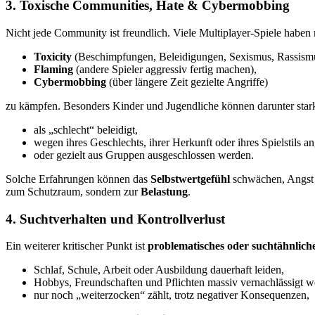
3. Toxische Communities, Hate & Cybermobbing
Nicht jede Community ist freundlich. Viele Multiplayer-Spiele haben 
Toxicity
(Beschimpfungen, Beleidigungen, Sexismus, Rassism
Flaming
(andere Spieler aggressiv fertig machen),
Cybermobbing
(über längere Zeit gezielte Angriffe)
zu kämpfen. Besonders Kinder und Jugendliche können darunter stark
als „schlecht“ beleidigt,
wegen ihres Geschlechts, ihrer Herkunft oder ihres Spielstils an
oder gezielt aus Gruppen ausgeschlossen werden.
Solche Erfahrungen können das
Selbstwertgefühl
schwächen, Angst v
zum Schutzraum, sondern zur
Belastung
.
4. Suchtverhalten und Kontrollverlust
Ein weiterer kritischer Punkt ist
problematisches oder suchtähnliche
Schlaf, Schule, Arbeit oder Ausbildung dauerhaft leiden,
Hobbys, Freundschaften und Pflichten massiv vernachlässigt w
nur noch „weiterzocken“ zählt, trotz negativer Konsequenzen,