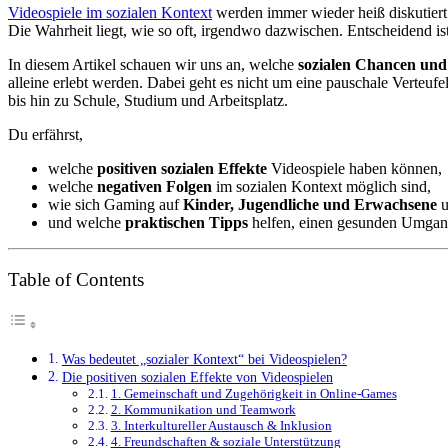
Videospiele im sozialen Kontext
werden immer wieder heiß diskutier
Die Wahrheit liegt, wie so oft, irgendwo dazwischen. Entscheidend is
In diesem Artikel schauen wir uns an, welche
sozialen Chancen und
alleine erlebt werden. Dabei geht es nicht um eine pauschale Verteuf
bis hin zu Schule, Studium und Arbeitsplatz.
Du erfährst,
welche
positiven sozialen Effekte
Videospiele haben können,
welche
negativen Folgen
im sozialen Kontext möglich sind,
wie sich Gaming auf
Kinder, Jugendliche und Erwachsene
u
und welche
praktischen Tipps
helfen, einen gesunden Umgan
Table of Contents
Was bedeutet „sozialer Kontext“ bei Videospielen?
Die positiven sozialen Effekte von Videospielen
1. Gemeinschaft und Zugehörigkeit in Online-Games
2. Kommunikation und Teamwork
3. Interkultureller Austausch & Inklusion
4. Freundschaften & soziale Unterstützung