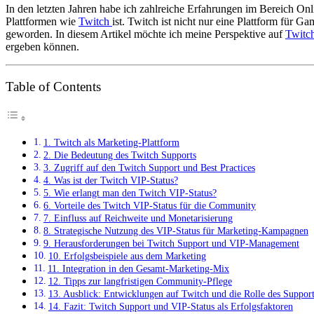
In den letzten Jahren habe ich zahlreiche Erfahrungen im Bereich 
Plattformen wie
Twitch
ist. Twitch ist nicht nur eine Plattform für 
geworden. In diesem Artikel möchte ich meine Perspektive auf
Twitc
ergeben können.
Table of Contents
1. Twitch als Marketing-Plattform
2. Die Bedeutung des Twitch Supports
3. Zugriff auf den Twitch Support und Best Practices
4. Was ist der Twitch VIP-Status?
5. Wie erlangt man den Twitch VIP-Status?
6. Vorteile des Twitch VIP-Status für die Community
7. Einfluss auf Reichweite und Monetarisierung
8. Strategische Nutzung des VIP-Status für Marketing-Kampagnen
9. Herausforderungen bei Twitch Support und VIP-Management
10. Erfolgsbeispiele aus dem Marketing
11. Integration in den Gesamt-Marketing-Mix
12. Tipps zur langfristigen Community-Pflege
13. Ausblick: Entwicklungen auf Twitch und die Rolle des Support
14. Fazit: Twitch Support und VIP-Status als Erfolgsfaktoren