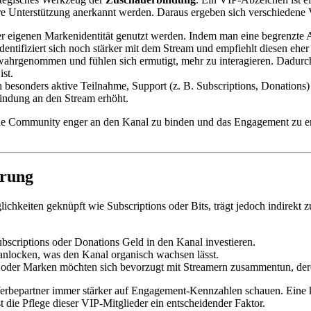
ere Unterstützung anerkannt werden. Daraus ergeben sich verschiedene V
er eigenen Markenidentität genutzt werden. Indem man eine begrenzte An
dentifiziert sich noch stärker mit dem Stream und empfiehlt diesen eher
ahrgenommen und fühlen sich ermutigt, mehr zu interagieren. Dadurch
st.
h besonders aktive Teilnahme, Support (z. B. Subscriptions, Donations)
ndung an den Stream erhöht.
 die Community enger an den Kanal zu binden und das Engagement zu er
erung
lichkeiten geknüpft wie Subscriptions oder Bits, trägt jedoch indirekt
bscriptions oder Donations Geld in den Kanal investieren.
anlocken, was den Kanal organisch wachsen lässt.
oder Marken möchten sich bevorzugt mit Streamern zusammentun, deren
 Werbepartner immer stärker auf Engagement-Kennzahlen schauen. Eine
st die Pflege dieser VIP-Mitglieder ein entscheidender Faktor.