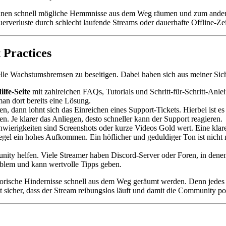
 einen schnell mögliche Hemmnisse aus dem Weg räumen und zum andere
auerverluste durch schlecht laufende Streams oder dauerhafte Offline-Zei
 Practices
elle Wachstumsbremsen zu beseitigen. Dabei haben sich aus meiner Sic
ilfe-Seite
mit zahlreichen FAQs, Tutorials und Schritt-für-Schritt-Anle
man dort bereits eine Lösung.
en, dann lohnt sich das Einreichen eines Support-Tickets. Hierbei ist es
. Je klarer das Anliegen, desto schneller kann der Support reagieren.
hwierigkeiten sind Screenshots oder kurze Videos Gold wert. Eine klar
egel ein hohes Aufkommen. Ein höflicher und geduldiger Ton ist nicht n
ity helfen. Viele Streamer haben Discord-Server oder Foren, in denen
blem und kann wertvolle Tipps geben.
satorische Hindernisse schnell aus dem Weg geräumt werden. Denn jedes
t sicher, dass der Stream reibungslos läuft und damit die Community pos