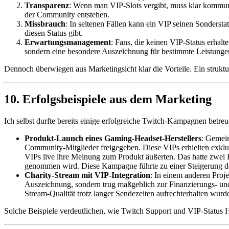
Transparenz
: Wenn man VIP-Slots vergibt, muss klar kommuniz
der Community entstehen.
Missbrauch
: In seltenen Fällen kann ein VIP seinen Sonderst
diesen Status gibt.
Erwartungsmanagement
: Fans, die keinen VIP-Status erhalt
sondern eine besondere Auszeichnung für bestimmte Leistungen 
Dennoch überwiegen aus Marketingsicht klar die Vorteile. Ein strukt
10. Erfolgsbeispiele aus dem Marketing
Ich selbst durfte bereits einige erfolgreiche Twitch-Kampagnen betre
Produkt-Launch eines Gaming-Headset-Herstellers
: Gemein
Community-Mitglieder freigegeben. Diese VIPs erhielten exklu
VIPs live ihre Meinung zum Produkt äußerten. Das hatte zwei E
genommen wird. Diese Kampagne führte zu einer Steigerung der
Charity-Stream mit VIP-Integration
: In einem anderen Proj
Auszeichnung, sondern trug maßgeblich zur Finanzierungs- und
Stream-Qualität trotz langer Sendezeiten aufrechterhalten wurd
Solche Beispiele verdeutlichen, wie Twitch Support und VIP-Status