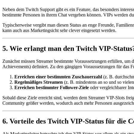
Neben dem Twitch Support gibt es ein Feature, das besonders interessa
bestimmte Personen in ihrem Chat vergeben können. VIPs werden durc
Typischerweise vergibt man diesen Status an enge Freunde, Familienm
kann auch aus Marketingsicht sehr clever eingesetzt werden.
5. Wie erlangt man den Twitch VIP-Status
Zunächst müssen Streamer bestimmte Voraussetzungen erfüllen, um d
Achievements) definiert. Zu den gängigen Voraussetzungen für das F
Erreichen einer bestimmten Zuschauerzahl
(z. B. durchschn
Regelmäßiges Streamen
(z. B. mindestens an so und so viele
Erreichen bestimmter Follower-Ziele
oder vergleichbarer Inte
Sobald diese Ziele erreicht sind, werden dem Streamer VIP-Slots fre
Community größer werden, wodurch auch mehr Personen ausgezeich
6. Vorteile des Twitch VIP-Status für die
Als Marketingleiter betrachte ich den VIP-Status vor allem als ein st