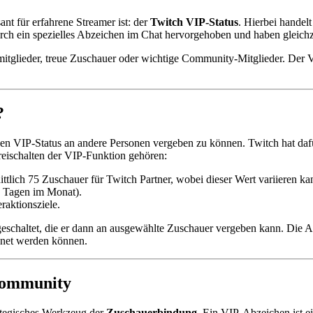
nt für erfahrene Streamer ist: der
Twitch VIP-Status
. Hierbei handel
h ein spezielles Abzeichen im Chat hervorgehoben und haben gleichzeit
itglieder, treue Zuschauer oder wichtige Community-Mitglieder. Der VI
?
en VIP-Status an andere Personen vergeben zu können. Twitch hat da
reischalten der VIP-Funktion gehören:
ittlich 75 Zuschauer für Twitch Partner, wobei dieser Wert variieren ka
n Tagen im Monat).
raktionsziele.
igeschaltet, die er dann an ausgewählte Zuschauer vergeben kann. Die
net werden können.
 Community
rategisches Werkzeug der
Zuschauerbindung
. Ein VIP-Abzeichen ist e