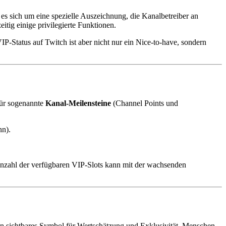
t es sich um eine spezielle Auszeichnung, die Kanalbetreiber an
ig einige privilegierte Funktionen.
P-Status auf Twitch ist aber nicht nur ein Nice-to-have, sondern
für sogenannte
Kanal-Meilensteine
(Channel Points und
nn).
 Anzahl der verfügbaren VIP-Slots kann mit der wachsenden
in sichtbares Symbol für Wertschätzung und Exklusivität. Menschen