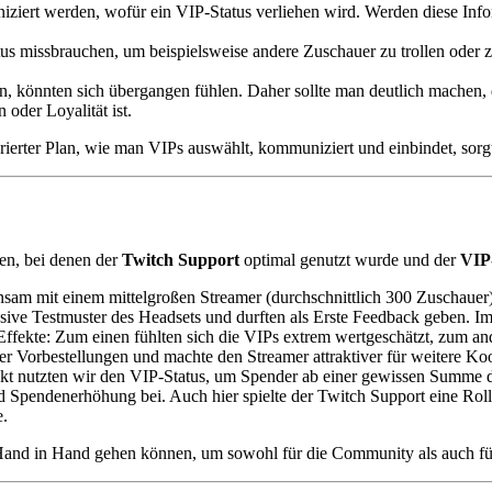
iert werden, wofür ein VIP-Status verliehen wird. Werden diese Infor
atus missbrauchen, um beispielsweise andere Zuschauer zu trollen oder 
en, könnten sich übergangen fühlen. Daher sollte man deutlich machen,
oder Loyalität ist.
urierter Plan, wie man VIPs auswählt, kommuniziert und einbindet, so
uen, bei denen der
Twitch Support
optimal genutzt wurde und der
VIP
sam mit einem mittelgroßen Streamer (durchschnittlich 300 Zuschauer)
sive Testmuster des Headsets und durften als Erste Feedback geben. I
ffekte: Zum einen fühlten sich die VIPs extrem wertgeschätzt, zum an
 Vorbestellungen und machte den Streamer attraktiver für weitere Ko
ekt nutzten wir den VIP-Status, um Spender ab einer gewissen Summe d
 Spendenerhöhung bei. Auch hier spielte der Twitch Support eine Rolle
e.
 Hand in Hand gehen können, um sowohl für die Community als auch fü