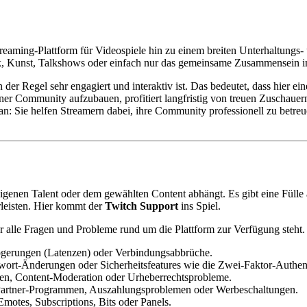
treaming-Plattform für Videospiele hin zu einem breiten Unterhaltungs
, Kunst, Talkshows oder einfach nur das gemeinsame Zusammensein i
er Regel sehr engagiert und interaktiv ist. Das bedeutet, dass hier eine
seiner Community aufzubauen, profitiert langfristig von treuen Zuscha
an: Sie helfen Streamern dabei, ihre Community professionell zu betre
m eigenen Talent oder dem gewählten Content abhängt. Es gibt eine Fülle 
leisten. Hier kommt der
Twitch Support
ins Spiel.
ür alle Fragen und Probleme rund um die Plattform zur Verfügung steht
ögerungen (Latenzen) oder Verbindungsabbrüche.
wort-Änderungen oder Sicherheitsfeatures wie die Zwei-Faktor-Authent
en, Content-Moderation oder Urheberrechtsprobleme.
nd Partner-Programmen, Auszahlungsproblemen oder Werbeschaltungen.
motes, Subscriptions, Bits oder Panels.