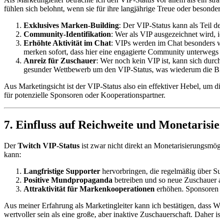
fühlen sich belohnt, wenn sie für ihre langjährige Treue oder besond
Exklusives Marken-Building
: Der VIP-Status kann als Teil d
Community-Identifikation
: Wer als VIP ausgezeichnet wird, i
Erhöhte Aktivität im Chat
: VIPs werden im Chat besonders w
merken sofort, dass hier eine engagierte Community unterwegs i
Anreiz für Zuschauer
: Wer noch kein VIP ist, kann sich durc
gesunder Wettbewerb um den VIP-Status, was wiederum die Bi
Aus Marketingsicht ist der VIP-Status also ein effektiver Hebel, um
für potenzielle Sponsoren oder Kooperationspartner.
7. Einfluss auf Reichweite und Monetarisi
Der
Twitch VIP-Status
ist zwar nicht direkt an Monetarisierungsmög
kann:
Langfristige Supporter
hervorbringen, die regelmäßig über Su
Positive Mundpropaganda
betreiben und so neue Zuschauer 
Attraktivität für Markenkooperationen
erhöhen. Sponsoren 
Aus meiner Erfahrung als Marketingleiter kann ich bestätigen, dass
wertvoller sein als eine große, aber inaktive Zuschauerschaft. Daher i