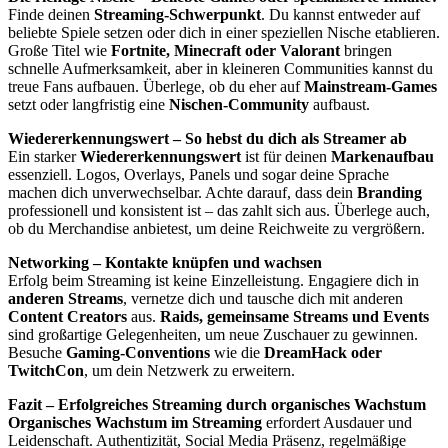
Finde deinen
Streaming-Schwerpunkt
. Du kannst entweder auf
beliebte Spiele setzen oder dich in einer speziellen Nische etablieren.
Große Titel wie
Fortnite, Minecraft oder Valorant
bringen
schnelle Aufmerksamkeit, aber in kleineren Communities kannst du
treue Fans aufbauen. Überlege, ob du eher auf
Mainstream-Games
setzt oder langfristig eine
Nischen-Community
aufbaust.
Wiedererkennungswert – So hebst du dich als Streamer ab
Ein starker
Wiedererkennungswert
ist für deinen
Markenaufbau
essenziell. Logos, Overlays, Panels und sogar deine Sprache
machen dich unverwechselbar. Achte darauf, dass dein
Branding
professionell und konsistent ist – das zahlt sich aus. Überlege auch,
ob du Merchandise anbietest, um deine Reichweite zu vergrößern.
Networking – Kontakte knüpfen und wachsen
Erfolg beim Streaming ist keine Einzelleistung. Engagiere dich in
anderen Streams
, vernetze dich und tausche dich mit anderen
Content Creators
aus.
Raids, gemeinsame Streams und Events
sind großartige Gelegenheiten, um neue Zuschauer zu gewinnen.
Besuche
Gaming-Conventions
wie die
DreamHack oder
TwitchCon
, um dein Netzwerk zu erweitern.
Fazit – Erfolgreiches Streaming durch organisches Wachstum
Organisches Wachstum im Streaming
erfordert Ausdauer und
Leidenschaft. Authentizität, Social Media Präsenz, regelmäßige