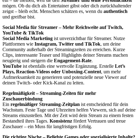
ein – sie bleiben, weil sie den
Streamer und seine Persönlichkeit
mögen. Ob du dich als Entertainer gibst oder dich zurückhaltender
zeigst – bleib echt. Menschen schätzen es, wenn du
authentisch
und greifbar bist.
Social Media für Streamer – Mehr Reichweite auf Twitch,
YouTube & TikTok
Social Media Marketing
ist unverzichtbar für Streamer. Nutze
Plattformen wie
Instagram, Twitter und TikTok
, um deine
Community außerhalb der Streamingzeiten zu erreichen. Kurze
Clips, interessante Teaser und Highlights deiner Streams machen
neugierig und steigern die
Engagement-Rate
.
YouTube
ist ebenfalls eine wertvolle Ergänzung. Erstelle
Let’s
Plays, Reaction-Videos oder Unboxing-Content
, um mehr
Aufmerksamkeit zu generieren und potenzielle neue Viewer auf
deinen Twitch- oder Kick-Kanal zu leiten.
Regelmäßigkeit – Streaming-Zeiten für mehr
Zuschauerbindung
Ein
regelmäßiger Streaming-Zeitplan
ist entscheidend für dein
Wachstum. Feste Tage und Uhrzeiten helfen Viewern, sich auf deine
Streams einzustellen. Mit der Zeit wird dein Stream zu einem festen
Bestandteil ihres Tages.
Konsistenz
fördert Vertrauen und treue
Zuschauer – ein Muss für langfristigen Erfolg.
Die richtige Nische – Beliebte Games oder spezialisierte Inhalte?