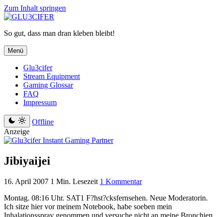
Zum Inhalt springen
So gut, dass man dran kleben bleibt!
Menü
Glu3cifer
Stream Equipment
Gaming Glossar
FAQ
Impressum
Offline
Anzeige
Jibiyaijei
16. April 2007
1 Min. Lesezeit
1 Kommentar
Montag. 08:16 Uhr. SAT1 F?hst?cksfernsehen. Neue Moderatorin.
Ich sitze hier vor meinem Notebook, habe soeben mein
Inhalationsspray genommen und versuche nicht an meine Bronchien