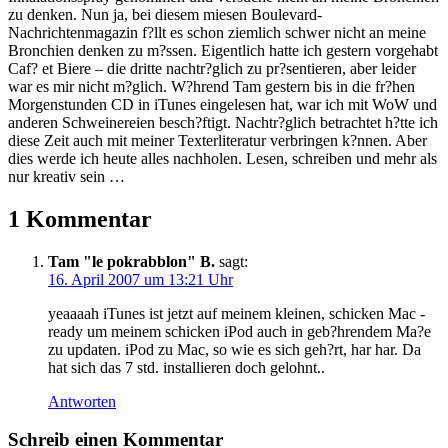
zu denken. Nun ja, bei diesem miesen Boulevard-
Nachrichtenmagazin f?llt es schon ziemlich schwer nicht an meine
Bronchien denken zu m?ssen. Eigentlich hatte ich gestern vorgehabt
Caf? et Biere – die dritte nachtr?glich zu pr?sentieren, aber leider
war es mir nicht m?glich. W?hrend Tam gestern bis in die fr?hen
Morgenstunden CD in iTunes eingelesen hat, war ich mit WoW und
anderen Schweinereien besch?ftigt. Nachtr?glich betrachtet h?tte ich
diese Zeit auch mit meiner Texterliteratur verbringen k?nnen. Aber
dies werde ich heute alles nachholen. Lesen, schreiben und mehr als
nur kreativ sein …
1 Kommentar
Tam "le pokrabblon" B.
sagt:
16. April 2007 um 13:21 Uhr
yeaaaah iTunes ist jetzt auf meinem kleinen, schicken Mac -
ready um meinem schicken iPod auch in geb?hrendem Ma?e
zu updaten. iPod zu Mac, so wie es sich geh?rt, har har. Da
hat sich das 7 std. installieren doch gelohnt..
Antworten
Schreib einen Kommentar