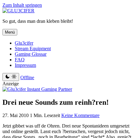
Zum Inhalt springen
So gut, dass man dran kleben bleibt!
Menü
Glu3cifer
Stream Equipment
Gaming Glossar
FAQ
Impressum
Offline
Anzeige
Drei neue Sounds zum reinh?ren!
27. Mai 2010
1 Min. Lesezeit
Keine Kommentare
Jetzt gibbet was uff de Ohren. Drei neue Spontanideen umgesetzt
und online gestellt. Lasst euch ?berraschen, vergesst jedoch nicht,
dass diese Songs „noch in Bearbeitung“ sind *lacht* Also, genie?t