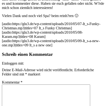
es und kommentier diese. Haben sie euch gefallen oder nicht. W?rde
mich schon ziemlich interessieren!
Vielen Dank und noch viel Spa? beim reinh?ren 🙂
[audio:https://glu3.de/wp-content/uploads/2010/05/07-It_s-Funky-
Christmas.mp3|titles=07 It_s Funky Christmas]
[audio:https://glu3.de/wp-content/uploads/2010/05/08-
Karam.mp3|titles=08 Karam]
[audio:https://glu3.de/wp-content/uploads/2010/05/09-It_s-a-new-
one.mp3|titles=09 It_s a new one]
Schreib einen Kommentar
Einloggen mit:
Deine E-Mail-Adresse wird nicht veröffentlicht.
Erforderliche
Felder sind mit
*
markiert
Kommentar
*