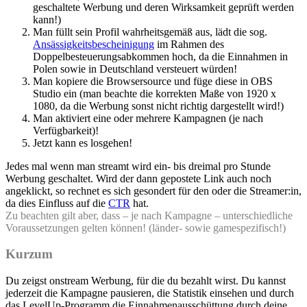
geschaltete Werbung und deren Wirksamkeit geprüft werden
kann!)
Man füllt sein Profil wahrheitsgemäß aus, lädt die sog.
Ansässigkeitsbescheinigung
im Rahmen des
Doppelbesteuerungsabkommen hoch, da die Einnahmen in
Polen sowie in Deutschland versteuert würden!
Man kopiere die Browsersource und füge diese in OBS
Studio ein (man beachte die korrekten Maße von 1920 x
1080, da die Werbung sonst nicht richtig dargestellt wird!)
Man aktiviert eine oder mehrere Kampagnen (je nach
Verfügbarkeit)!
Jetzt kann es losgehen!
Jedes mal wenn man streamt wird ein- bis dreimal pro Stunde
Werbung geschaltet. Wird der dann gepostete Link auch noch
angeklickt, so rechnet es sich gesondert für den oder die Streamer:in,
da dies Einfluss auf die
CTR
hat.
Zu beachten gilt aber, dass – je nach Kampagne – unterschiedliche
Voraussetzungen gelten können! (länder- sowie gamespezifisch!)
Kurzum
Du zeigst onstream Werbung, für die du bezahlt wirst. Du kannst
jederzeit die Kampagne pausieren, die Statistik einsehen und durch
das LevelUp-Programm die Einnahmenausschüttung durch deine