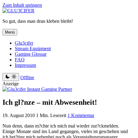
Zum Inhalt springen
So gut, dass man dran kleben bleibt!
Menü
Glu3cifer
Stream Equipment
Gaming Glossar
FAQ
Impressum
Offline
Anzeige
Ich gl?nze – mit Abwesenheit!
19. August 2010
1 Min. Lesezeit
1 Kommentar
Nun denn, dann m?chte ich mich mal wieder zur?ckmelden.
Einige Monate sind ins Land gegangen, vieles ist geschehen und
ich bet?tige mich nebenbei noch als Veranstaltungsmanager.