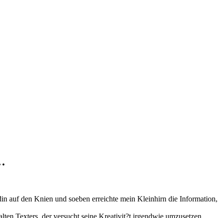
…
 auf den Knien und soeben erreichte mein Kleinhirn die Information, d
lten Texters, der versucht seine Kreativit?t irgendwie umzusetzen.