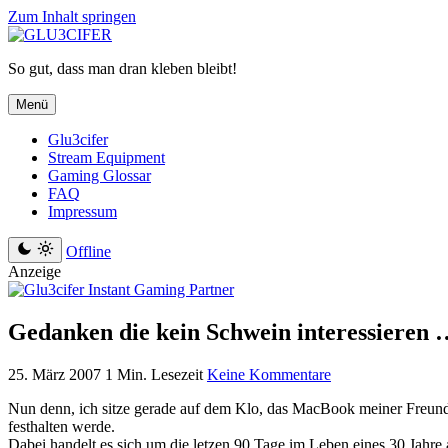
Zum Inhalt springen
So gut, dass man dran kleben bleibt!
Menü
Glu3cifer
Stream Equipment
Gaming Glossar
FAQ
Impressum
Offline
Anzeige
Gedanken die kein Schwein interessieren 
25. März 2007
1 Min. Lesezeit
Keine Kommentare
Nun denn, ich sitze gerade auf dem Klo, das MacBook meiner Freundin
festhalten werde.
Dabei handelt es sich um die letzen 90 Tage im Leben eines 30 Jahre a