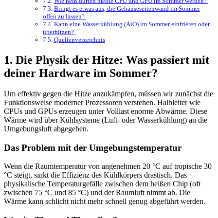
Wie heiß dürfen meine CPU und GPU im Sommer werden?
Bringt es etwas aus, die Gehäuseseitenwand im Sommer
offen zu lassen?
Kann eine Wasserkühlung (AiO) im Sommer einfrieren oder
überhitzen?
Quellenverzeichnis
1. Die Physik der Hitze: Was passiert mit
deiner Hardware im Sommer?
Um effektiv gegen die Hitze anzukämpfen, müssen wir zunächst die
Funktionsweise moderner Prozessoren verstehen. Halbleiter wie
CPUs und GPUs erzeugen unter Volllast enorme Abwärme. Diese
Wärme wird über Kühlsysteme (Luft- oder Wasserkühlung) an die
Umgebungsluft abgegeben.
Das Problem mit der Umgebungstemperatur
Wenn die Raumtemperatur von angenehmen 20 °C auf tropische 30
°C steigt, sinkt die Effizienz des Kühlkörpers drastisch. Das
physikalische Temperaturgefälle zwischen dem heißen Chip (oft
zwischen 75 °C und 85 °C) und der Raumluft nimmt ab. Die
Wärme kann schlicht nicht mehr schnell genug abgeführt werden.