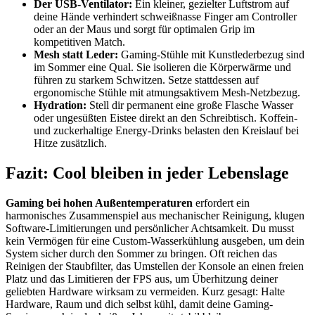
Der USB-Ventilator:
Ein kleiner, gezielter Luftstrom auf
deine Hände verhindert schweißnasse Finger am Controller
oder an der Maus und sorgt für optimalen Grip im
kompetitiven Match.
Mesh statt Leder:
Gaming-Stühle mit Kunstlederbezug sind
im Sommer eine Qual. Sie isolieren die Körperwärme und
führen zu starkem Schwitzen. Setze stattdessen auf
ergonomische Stühle mit atmungsaktivem Mesh-Netzbezug.
Hydration:
Stell dir permanent eine große Flasche Wasser
oder ungesüßten Eistee direkt an den Schreibtisch. Koffein-
und zuckerhaltige Energy-Drinks belasten den Kreislauf bei
Hitze zusätzlich.
Fazit: Cool bleiben in jeder Lebenslage
Gaming bei hohen Außentemperaturen
erfordert ein
harmonisches Zusammenspiel aus mechanischer Reinigung, klugen
Software-Limitierungen und persönlicher Achtsamkeit. Du musst
kein Vermögen für eine Custom-Wasserkühlung ausgeben, um dein
System sicher durch den Sommer zu bringen. Oft reichen das
Reinigen der Staubfilter, das Umstellen der Konsole an einen freien
Platz und das Limitieren der FPS aus, um Überhitzung deiner
geliebten Hardware wirksam zu vermeiden. Kurz gesagt: Halte
Hardware, Raum und dich selbst kühl, damit deine Gaming-