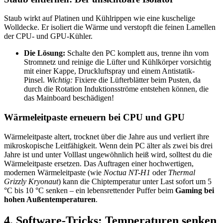
Staub wirkt auf Platinen und Kühlrippen wie eine kuschelige
Wolldecke. Er isoliert die Wärme und verstopft die feinen Lamellen
der CPU- und GPU-Kühler.
Die Lösung:
Schalte den PC komplett aus, trenne ihn vom
Stromnetz und reinige die Lüfter und Kühlkörper vorsichtig
mit einer Kappe, Druckluftspray und einem Antistatik-
Pinsel.
Wichtig:
Fixiere die Lüfterblätter beim Pusten, da
durch die Rotation Induktionsströme entstehen können, die
das Mainboard beschädigen!
Wärmeleitpaste erneuern bei CPU und GPU
Wärmeleitpaste altert, trocknet über die Jahre aus und verliert ihre
mikroskopische Leitfähigkeit. Wenn dein PC älter als zwei bis drei
Jahre ist und unter Volllast ungewöhnlich heiß wird, solltest du die
Wärmeleitpaste ersetzen. Das Auftragen einer hochwertigen,
modernen Wärmeleitpaste (wie
Noctua NT-H1
oder
Thermal
Grizzly Kryonaut
) kann die Chiptemperatur unter Last sofort um 5
°C bis 10 °C senken – ein lebensrettender Puffer beim
Gaming bei
hohen Außentemperaturen
.
4. Software-Tricks: Temperaturen senken