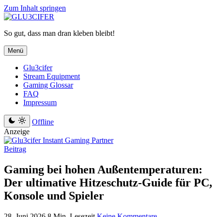
Zum Inhalt springen
So gut, dass man dran kleben bleibt!
Menü
Glu3cifer
Stream Equipment
Gaming Glossar
FAQ
Impressum
Offline
Anzeige
Beitrag
Gaming bei hohen Außentemperaturen:
Der ultimative Hitzeschutz-Guide für PC,
Konsole und Spieler
28. Juni 2026
8 Min. Lesezeit
Keine Kommentare