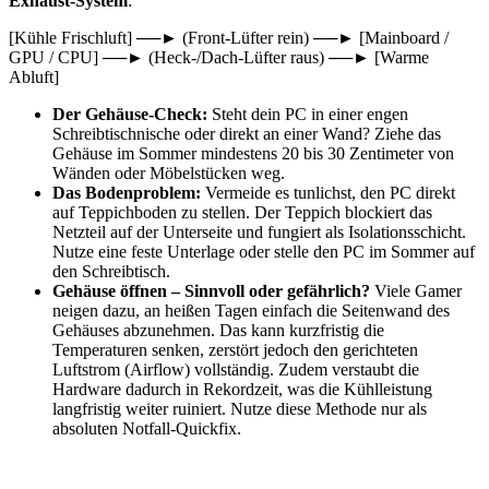
Exhaust-System
:
[Kühle Frischluft] ──► (Front-Lüfter rein) ──► [Mainboard /
GPU / CPU] ──► (Heck-/Dach-Lüfter raus) ──► [Warme
Abluft]
Der Gehäuse-Check:
Steht dein PC in einer engen
Schreibtischnische oder direkt an einer Wand? Ziehe das
Gehäuse im Sommer mindestens 20 bis 30 Zentimeter von
Wänden oder Möbelstücken weg.
Das Bodenproblem:
Vermeide es tunlichst, den PC direkt
auf Teppichboden zu stellen. Der Teppich blockiert das
Netzteil auf der Unterseite und fungiert als Isolationsschicht.
Nutze eine feste Unterlage oder stelle den PC im Sommer auf
den Schreibtisch.
Gehäuse öffnen – Sinnvoll oder gefährlich?
Viele Gamer
neigen dazu, an heißen Tagen einfach die Seitenwand des
Gehäuses abzunehmen. Das kann kurzfristig die
Temperaturen senken, zerstört jedoch den gerichteten
Luftstrom (Airflow) vollständig. Zudem verstaubt die
Hardware dadurch in Rekordzeit, was die Kühlleistung
langfristig weiter ruiniert. Nutze diese Methode nur als
absoluten Notfall-Quickfix.