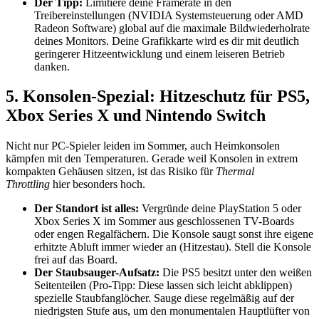
Der Tipp:
Limitiere deine Framerate in den
Treibereinstellungen (NVIDIA Systemsteuerung oder AMD
Radeon Software) global auf die maximale Bildwiederholrate
deines Monitors. Deine Grafikkarte wird es dir mit deutlich
geringerer Hitzeentwicklung und einem leiseren Betrieb
danken.
5. Konsolen-Spezial: Hitzeschutz für PS5,
Xbox Series X und Nintendo Switch
Nicht nur PC-Spieler leiden im Sommer, auch Heimkonsolen
kämpfen mit den Temperaturen. Gerade weil Konsolen in extrem
kompakten Gehäusen sitzen, ist das Risiko für
Thermal
Throttling
hier besonders hoch.
Der Standort ist alles:
Vergründe deine PlayStation 5 oder
Xbox Series X im Sommer aus geschlossenen TV-Boards
oder engen Regalfächern. Die Konsole saugt sonst ihre eigene
erhitzte Abluft immer wieder an (Hitzestau). Stell die Konsole
frei auf das Board.
Der Staubsauger-Aufsatz:
Die PS5 besitzt unter den weißen
Seitenteilen (Pro-Tipp: Diese lassen sich leicht abklippen)
spezielle Staubfanglöcher. Sauge diese regelmäßig auf der
niedrigsten Stufe aus, um den monumentalen Hauptlüfter von