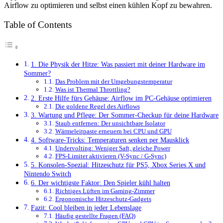
Airflow zu optimieren und selbst einen kühlen Kopf zu bewahren.
Table of Contents
1. Die Physik der Hitze: Was passiert mit deiner Hardware im
Sommer?
Das Problem mit der Umgebungstemperatur
Was ist Thermal Throttling?
2. Erste Hilfe fürs Gehäuse: Airflow im PC-Gehäuse optimieren
Die goldene Regel des Airflows
3. Wartung und Pflege: Der Sommer-Checkup für deine Hardware
Staub entfernen: Der unsichtbare Isolator
Wärmeleitpaste erneuern bei CPU und GPU
4. Software-Tricks: Temperaturen senken per Mausklick
Undervolting: Weniger Saft, gleiche Power
FPS-Limiter aktivieren (V-Sync / G-Sync)
5. Konsolen-Spezial: Hitzeschutz für PS5, Xbox Series X und
Nintendo Switch
6. Der wichtigste Faktor: Den Spieler kühl halten
Richtiges Lüften im Gaming-Zimmer
Ergonomische Hitzeschutz-Gadgets
Fazit: Cool bleiben in jeder Lebenslage
Häufig gestellte Fragen (FAQ)