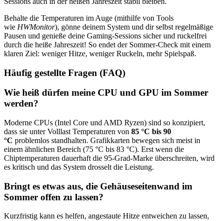
Sessions auch in der heißen Jahreszeit stabil bleiben.
Behalte die Temperaturen im Auge (mithilfe von Tools
wie
HWMonitor
), gönne deinem System und dir selbst regelmäßige
Pausen und genieße deine Gaming-Sessions sicher und ruckelfrei
durch die heiße Jahreszeit! So endet der Sommer-Check mit einem
klaren Ziel: weniger Hitze, weniger Ruckeln, mehr Spielspaß.
Häufig gestellte Fragen (FAQ)
Wie heiß dürfen meine CPU und GPU im Sommer
werden?
Moderne CPUs (Intel Core und AMD Ryzen) sind so konzipiert,
dass sie unter Volllast Temperaturen von
85 °C bis 90
°C
problemlos standhalten. Grafikkarten bewegen sich meist in
einem ähnlichen Bereich (75 °C bis 83 °C). Erst wenn die
Chiptemperaturen dauerhaft die 95-Grad-Marke überschreiten, wird
es kritisch und das System drosselt die Leistung.
Bringt es etwas aus, die Gehäuseseitenwand im
Sommer offen zu lassen?
Kurzfristig kann es helfen, angestaute Hitze entweichen zu lassen,