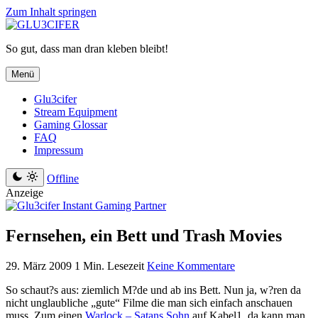
Zum Inhalt springen
So gut, dass man dran kleben bleibt!
Menü
Glu3cifer
Stream Equipment
Gaming Glossar
FAQ
Impressum
Offline
Anzeige
Fernsehen, ein Bett und Trash Movies
29. März 2009
1 Min. Lesezeit
Keine Kommentare
So schaut?s aus: ziemlich M?de und ab ins Bett. Nun ja, w?ren da
nicht unglaubliche „gute“ Filme die man sich einfach anschauen
muss. Zum einen
Warlock – Satans Sohn
auf Kabel1, da kann man