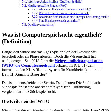
Wichtige Anlaufstellen (Quellen & Hilfe)
Häufig gestellte Fragen (FAQ)
Ab wann gilt man als computerspielsüchtig?
Wie viele Stunden zocken ist noch normal?
Bezahlt die Krankenkasse eine Therapie bei Gaming Sucht?
Sind Handyspiele auch gefährlich?
Quellenverzeichnis
Was ist Computerspielsucht eigentlich?
(Definition)
Lange Zeit wurde übermäßiges Spielen von der Gesellschaft
belächelt oder als Phase abgetan. Doch die Wissenschaft hat
nachgezogen. Seit 2018 führt die
Weltgesundheitsorganisation
(WHO)
die
Computerspielsucht
offiziell im ICD-11 (dem
internationalen Klassifikationssystem für Krankheiten) unter dem
Begriff
„Gaming Disorder“
.
Das ist ein entscheidender Schritt. Es bedeutet: Die Sucht nach
Videospielen ist eine anerkannte psychische Erkrankung,
vergleichbar mit Glücksspielsucht.
Die Kriterien der WHO
Nicht jeder, der ein Wochenende durchzockt, ist süchtig. Laut WHO