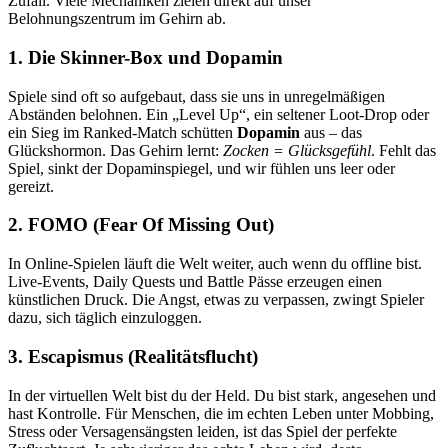
Zufall. Viele Mechaniken zielen direkt auf unser
Belohnungszentrum im Gehirn ab.
1. Die Skinner-Box und Dopamin
Spiele sind oft so aufgebaut, dass sie uns in unregelmäßigen
Abständen belohnen. Ein „Level Up“, ein seltener Loot-Drop oder
ein Sieg im Ranked-Match schütten
Dopamin
aus – das
Glückshormon. Das Gehirn lernt:
Zocken = Glücksgefühl
. Fehlt das
Spiel, sinkt der Dopaminspiegel, und wir fühlen uns leer oder
gereizt.
2. FOMO (Fear Of Missing Out)
In Online-Spielen läuft die Welt weiter, auch wenn du offline bist.
Live-Events, Daily Quests und Battle Pässe erzeugen einen
künstlichen Druck. Die Angst, etwas zu verpassen, zwingt Spieler
dazu, sich täglich einzuloggen.
3. Escapismus (Realitätsflucht)
In der virtuellen Welt bist du der Held. Du bist stark, angesehen und
hast Kontrolle. Für Menschen, die im echten Leben unter Mobbing,
Stress oder Versagensängsten leiden, ist das Spiel der perfekte