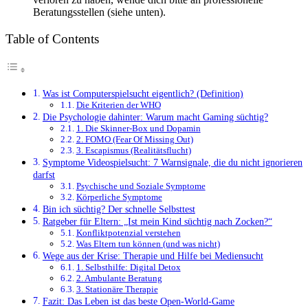
Beratungsstellen (siehe unten).
Table of Contents
Was ist Computerspielsucht eigentlich? (Definition)
Die Kriterien der WHO
Die Psychologie dahinter: Warum macht Gaming süchtig?
1. Die Skinner-Box und Dopamin
2. FOMO (Fear Of Missing Out)
3. Escapismus (Realitätsflucht)
Symptome Videospielsucht: 7 Warnsignale, die du nicht ignorieren
darfst
Psychische und Soziale Symptome
Körperliche Symptome
Bin ich süchtig? Der schnelle Selbsttest
Ratgeber für Eltern: „Ist mein Kind süchtig nach Zocken?“
Konfliktpotenzial verstehen
Was Eltern tun können (und was nicht)
Wege aus der Krise: Therapie und Hilfe bei Mediensucht
1. Selbsthilfe: Digital Detox
2. Ambulante Beratung
3. Stationäre Therapie
Fazit: Das Leben ist das beste Open-World-Game