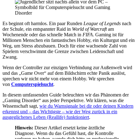
Es beginnt oft harmlos. Ein paar Runden
League of Legends
nach
der Schule, ein entspannter Raid in
World of Warcraft
am
Wochenende oder das schnelle Match in
FIFA
. Gaming ist für
Millionen Menschen ein fantastisches Hobby, ein Kulturgut und ein
Weg, um Stress abzubauen. Doch für eine wachsende Zahl von
Spielern verschwimmt die Grenze zwischen Leidenschaft und
Zwang.
Wenn der Controller zur einzigen Verbindung zur Außenwelt wird
und das „Game Over“ auf dem Bildschirm echte Panik auslöst,
sprechen wir nicht mehr von einem Hobby. Wir sprechen
von
Computerspielsucht
.
In diesem umfassenden Guide beleuchten wir das Phänomen der
„Gaming Disorder“ aus jeder Perspektive. Wir klären, was die
Wissenschaft sagt,
wie du Warnsignale bei dir oder deinen Kindern
erkennst und – das Wichtigste – wie der Weg zurück in ein
ausgeglichenes Leben (Reallife) funktioniert
.
Hinweis:
Dieser Artikel ersetzt keine ärztliche
Diagnose. Wenn du das Gefühl hast, die Kontrolle
verloren zu haben, wende dich bitte an professionelle