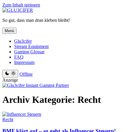
Zum Inhalt springen
So gut, dass man dran kleben bleibt!
Menü
Glu3cifer
Stream Equipment
Gaming Glossar
FAQ
Impressum
Offline
Anzeige
Archiv
Kategorie:
Recht
Recht
BMF klärt auf – so geht als Influencer Steuern!