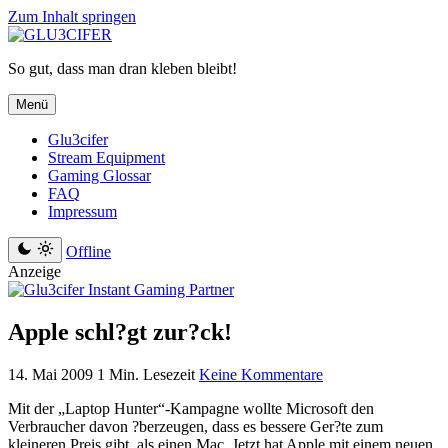
Zum Inhalt springen
So gut, dass man dran kleben bleibt!
Menü
Glu3cifer
Stream Equipment
Gaming Glossar
FAQ
Impressum
Offline
Anzeige
Apple schl?gt zur?ck!
14. Mai 2009
1 Min. Lesezeit
Keine Kommentare
Mit der „Laptop Hunter“-Kampagne wollte Microsoft den
Verbraucher davon ?berzeugen, dass es bessere Ger?te zum
kleineren Preis gibt, als einen Mac. Jetzt hat Apple mit einem neuen